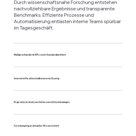
Durch wissenschaftsnahe Forschung entstehen
nachvollziehbare Ergebnisse und transparente
Benchmarks. Effiziente Prozesse und
Automatisierung entlasten interne Teams spürbar
im Tagesgeschäft.
Maßgeschneiderte KPIs statt Standardmetriken
Innovative Resilienzindikatoren im Scoring
KI-gestützte Analysen für bessere Entscheidungen
Forschung eng an aktueller Wissenschaft