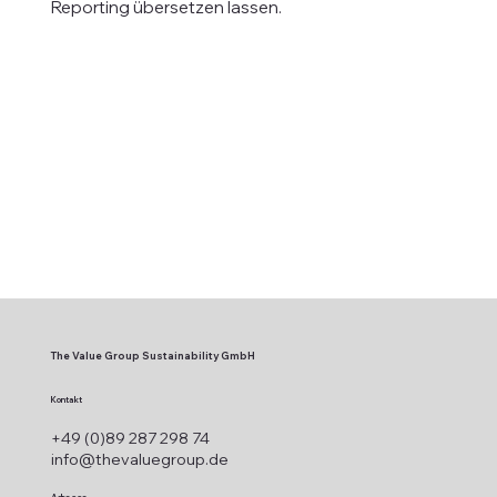
Reporting übersetzen lassen.
The Value Group Sustainability GmbH
Kontakt
+49 (0)89 287 298 74
info@thevaluegroup.de