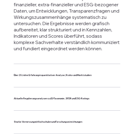
finanzieller, extra-finanzieller und ESG-bezogener
Daten, um Entwicklungen, Transparenzfragen und
Wirkungszusammenhänge systematisch zu
untersuchen. Die Ergebnisse werden grafisch
aufbereitet, klar strukturiert und in Kennzahlen,
Indikatoren und Scores überführt, sodass
komplexe Sachverhalte verständlich kommuniziert
und fundiert eingeordnet werden können.
Über 20 Jahre Erfahrung in quantitativer Analyse, Risiko- und Marktstudien
Aktuelle Regulierungsanalysen zu EU-Taxonomie, SFDR und ESG-Ratings
Starke Vernetzung mit Hochschulen und Forschungseinrichtungen